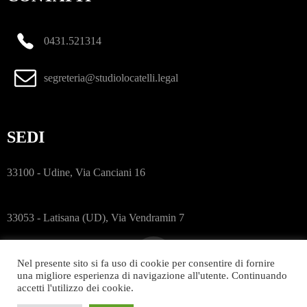
0431.521314
segreteria@studiolocatelli.legal
SEDI
33100 - Udine, Via Canciani 16
33053 - Latisana (UD), Via Vendramin 7
Nel presente sito si fa uso di cookie per consentire di fornire
una migliore esperienza di navigazione all'utente. Continuando
accetti l'utilizzo dei cookie.
© 2026 Avvocato Emanuele Locatelli. P. IVA 02591290305