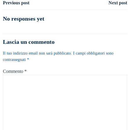
Navigazione
Navigazione
Previous post
Next post
articoli
articoli
No responses yet
Lascia un commento
Il tuo indirizzo email non sarà pubblicato.
I campi obbligatori sono
contrassegnati
*
Commento
*