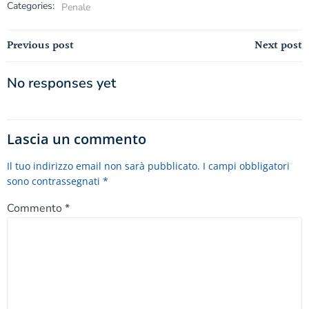
Categories:
Penale
Navigazione
Navigazion
Previous post
Next post
articoli
articoli
No responses yet
Lascia un commento
Il tuo indirizzo email non sarà pubblicato.
I campi obbligatori
sono contrassegnati
*
Commento
*