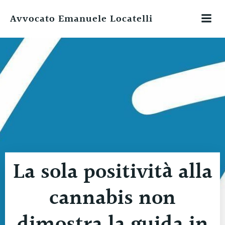
Vai
Avvocato Emanuele Locatelli
al
contenuto
La sola positività alla
cannabis non
dimostra la guida in