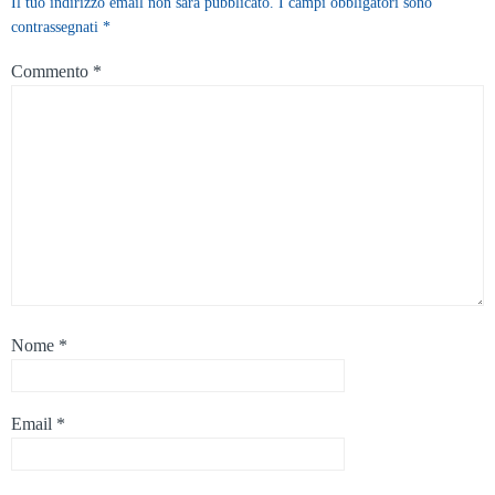
Il tuo indirizzo email non sarà pubblicato.
I campi obbligatori sono
contrassegnati
*
Commento
*
Nome
*
Email
*