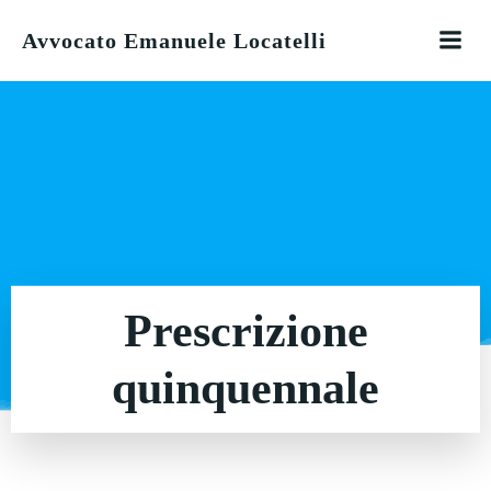
Vai
Avvocato Emanuele Locatelli
al
contenuto
Prescrizione
quinquennale