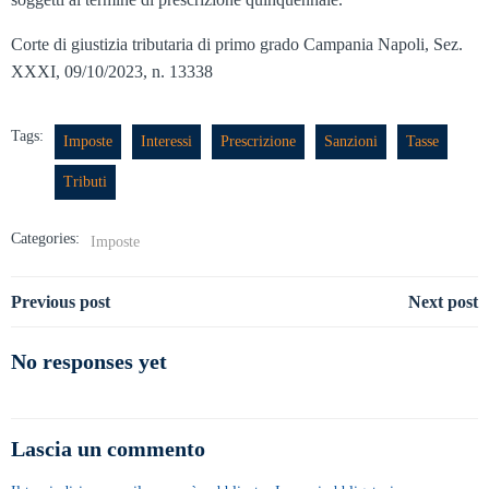
Corte di giustizia tributaria di primo grado Campania Napoli, Sez.
XXXI, 09/10/2023, n. 13338
Tags:
Imposte
Interessi
Prescrizione
Sanzioni
Tasse
Tributi
Categories:
Imposte
Navigazione
Navigazione
Previous post
Next post
articoli
articoli
No responses yet
Lascia un commento