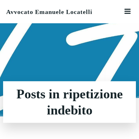
Vai
al
Avvocato Emanuele Locatelli
contenuto
Posts in ripetizione
indebito