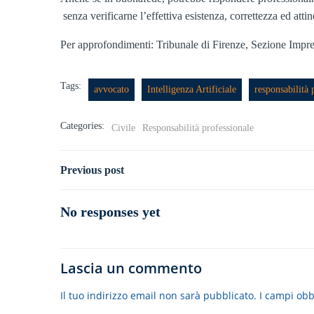
senza verificarne l’effettiva esistenza, correttezza ed attin
Per approfondimenti: Tribunale di Firenze, Sezione Impre
Tags:
avvocato
Intelligenza Artificiale
responsabilità 
Categories:
Civile
Responsabilità professionale
Navigazione
Previous post
articoli
No responses yet
Lascia un commento
Il tuo indirizzo email non sarà pubblicato.
I campi obb