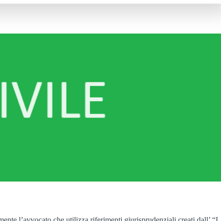
te l’avvocato che utilizza riferimenti giurisprudenziali creati dall’ “I