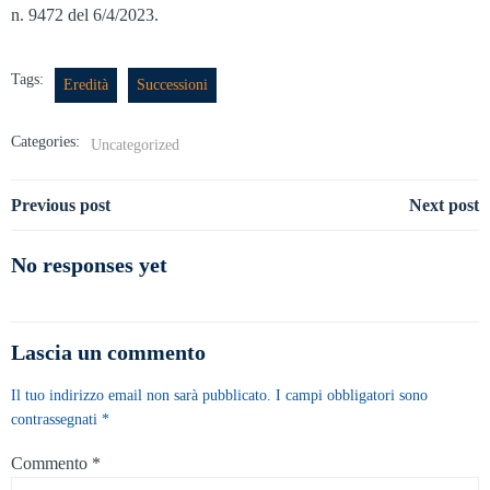
n. 9472 del 6/4/2023.
Tags:
Eredità
Successioni
Categories:
Uncategorized
Navigazione
Navigazione
Previous post
Next post
articoli
articoli
No responses yet
Lascia un commento
Il tuo indirizzo email non sarà pubblicato.
I campi obbligatori sono
contrassegnati
*
Commento
*