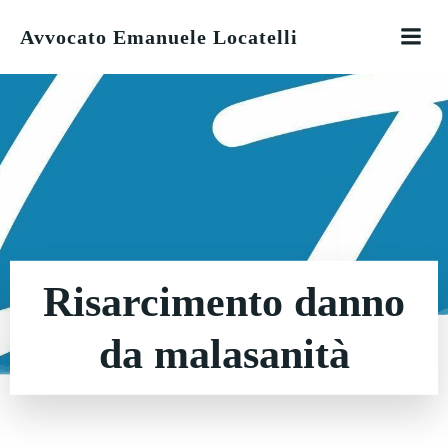
Vai
Avvocato Emanuele Locatelli
al
contenuto
Risarcimento danno
da malasanità