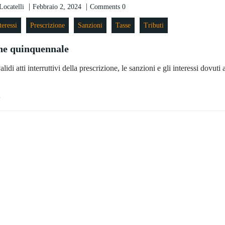
|
|
ocatelli
Febbraio 2, 2024
Comments
0
teressi
Prescrizione
Sanzioni
Tasse
Tributi
ne quinquennale
lidi atti interruttivi della prescrizione, le sanzioni e gli interessi dovuti 