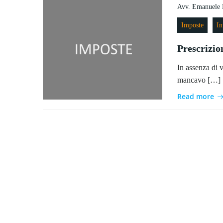
Avv. Emanuele L
Imposte
In
Prescrizio
In assenza di va
mancavo […]
Read more