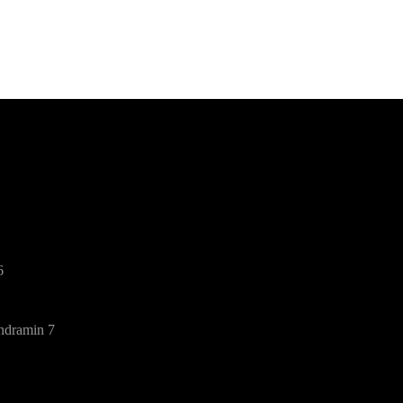
6
ndramin 7